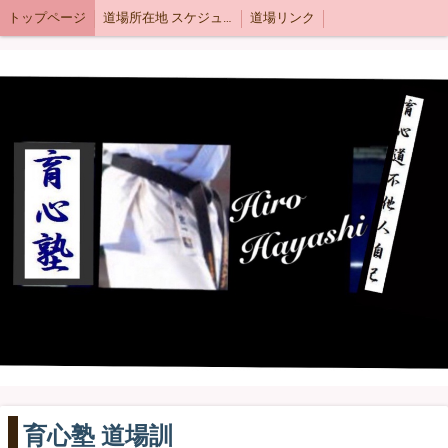
トップページ
道場所在地 スケジュール
道場リンク
育心塾 道場訓