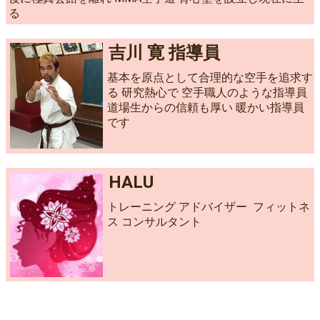
る
吉川 寛 指導員
基本を原点として合理的な空手を追求す
る 研究熱心で 空手職人のような指導員
道場生からの信頼も厚い 暖かい指導員
です
HALU
トレーニング アドバイザー フィットネ
ス コンサルタント