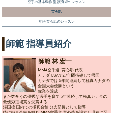
空手の基本動作 型 護身術のレッスン
英会話
英語 英会話のレッスン
師範 指導員紹介
師範 林 宏一
MMA空手道 育心塾 代表
カナダ USAで27年間指導して帰国
カナダでは 5年間連続して極真カナダの
全国大会優勝という
偉業を達成
また数多くの優秀な選手を育て 5年連続して極真カナダの
最優秀道場賞を受賞する
帰国後 国内での極真会館 分支部長として指導
後に極真会館を離れ MMA空手道 育心塾を設立し現在に至